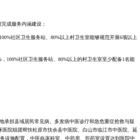
；
馆完成服务内涵建设；
00%社区卫生服务站、80%以上村卫生室能够规范开展6项以上
100%社区卫生服务站、80%以上的村卫生室至少配备1名能
好地承担县域居民常见病、多发病中医诊疗和急危重症抢救与疑
床医院组团帮扶松原市扶余县中医院、白山市临江市中医院、延
服务设施配置，中医临床科室、中药房、煎药室设置达到医院中