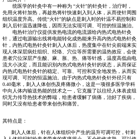
统医学的针灸中有一种称为 “火针”的针灸针，治疗时，
先用火将针加热，再趁热将针快速刺入到人体，从而使针周围
组织温度升高。传统“火针”的缺点是刺入时的针温不易控制和
刺入后针温迅速降低，因而无法实现可调、可控的恒温施治。
电热针治疗仪提供发热电流的电流源给内热式电热针灸
针，通过电源输出线将电能转化成热能来升高内热式电热针灸
针，内热式电热针灸针刺入人体后，热度集中在针尖前端来实
现人体深层病灶组织、经络、穴位等所需要的温热效应，会使
患者穴位深层产生酸、麻、胀、热、痛等针感，温度高低由电
流大小决定，而且能识别内热式电热针灸针的状态，从而保证
内热式电热针灸针的稳定、可靠、可控和安全地发热，从而实
现可调、可控的恒温施治。由于内热式电热针灸针外径只有
0.40毫米，刺入人体创伤及疼痛微小，这是一项很多医学学科
中向人体内输送热能的技术之一，它克服了以往经人体表皮组
织无力传导热技术的弊端，给患者缓解了病痛，治好了疾病，
同时又没有给患者带来创伤和痛苦。
其特点是：
刺入人体后，针在人体组织中产生的温升可调可控，针刺
入人体组织时给患者带来的疼痛很小，不会灼伤皮肤，可以使